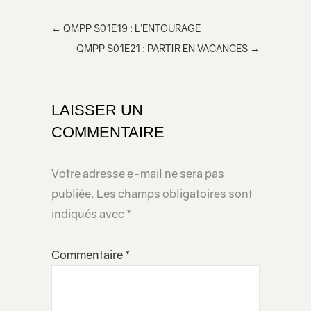
inclur
←
QMPP S01E19 : L’ENTOURAGE
e
QMPP S01E21 : PARTIR EN VACANCES
→
dans
votre
page
LAISSER UN
COMMENTAIRE
Votre adresse e-mail ne sera pas
publiée.
Les champs obligatoires sont
indiqués avec
*
Commentaire
*