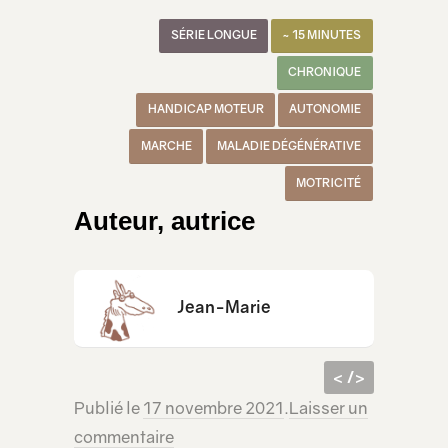
SÉRIE LONGUE
~ 15 MINUTES
CHRONIQUE
HANDICAP MOTEUR
AUTONOMIE
MARCHE
MALADIE DÉGÉNÉRATIVE
MOTRICITÉ
Auteur, autrice
Jean-Marie
< />
Publié le
17 novembre 2021
.
Laisser un
code
<iframe src="https://lecridelagirafe.org/son/qmpp-s01e20-la-perte-de-la-motricite/embed/" width="100%" height="300px" scrolling="no"
commentaire
html à
></iframe>