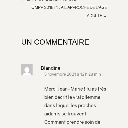
e
QMPP S01E14 : À L’APPROCHE DE L’ÂGE
dans
ADULTE
→
votre
page
UN COMMENTAIRE
Blandine
5 novembre 2021 à 12 h 28 min
Merci Jean-Marie ! tu as très
bien décrit le vrai dilemme
dans lequel les proches
aidants se trouvent.
Comment prendre soin de