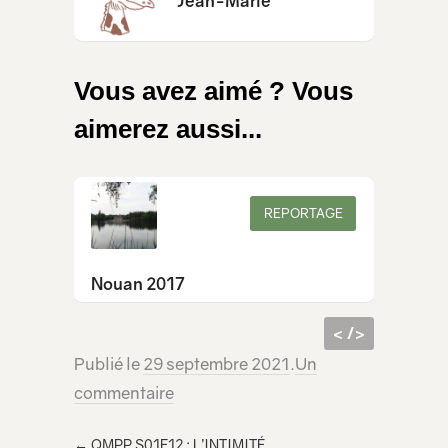
Jean-Marie
Vous avez aimé ? Vous
aimerez aussi...
REPORTAGE
Nouan 2017
< />
Publié le
29 septembre 2021
.
Un
code
<iframe src="https://lecridelagirafe.org/son/qmpp-s01e13-prendre-soin-de-soi/embed/" width="100%" height="300px"
commentaire
html à
scrolling="no" ></iframe>
inclur
←
QMPP S01E12 : L’INTIMITÉ