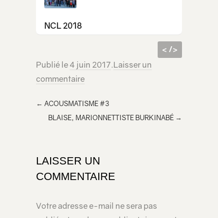
NCL 2018
< />
Publié le
4 juin 2017
.
Laisser un
code
<iframe src="https://lecridelagirafe.org/son/nouan-2017/embed/" width="100%" height="300px" scrolling="no" ></iframe>
commentaire
html à
inclur
←
ACOUSMATISME #3
e
BLAISE, MARIONNETTISTE BURKINABÉ
→
dans
votre
page
LAISSER UN
COMMENTAIRE
Votre adresse e-mail ne sera pas