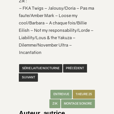
Zik :
– FKA Twigs – Jalousy/Doria – Pas ma
faute/Amber Mark – Loose my
cool/Barbara – A chaque fois/Billie
Eilish – Not my responsability/Lorde –
Liability/Lous & the Yakuza –
Dilemme/November Ultra –
Incantation
SÉRIE LAITUE NOCTURNE
PRÉCÉDENT
SUIVANT
ENTREVUE
1 HEURE 25
ZIK
MONTAGE SONORE
Auteur, autrice