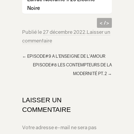
Noire
< />
Publié le
27 décembre 2022
.
Laisser un
code
<iframe src="https://lecridelagirafe.org/son/laitue-nocturne-31-responsabilite/embed/" width="100%" height="300px" scrolling="no" >
commentaire
html à
</iframe>
inclur
←
EPISODE#9 A L’ENSEIGNE DE L’AMOUR
e
EPISODE#8 LES CONTEMPTEURS DE LA
dans
MODERNITÉ PT.2
→
votre
page
LAISSER UN
COMMENTAIRE
Votre adresse e-mail ne sera pas