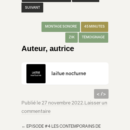
SUIVANT
MONTAGE SONORE
45 MINUTES
ZIK
TÉMOIGNAGE
Auteur, autrice
laitue nocturne
< />
Publié le
27 novembre 2022
.
Laisser un
code
<iframe src="https://lecridelagirafe.org/son/laitue-nocturne-30-bah-quoi/embed/" width="100%" height="300px" scrolling="no"
commentaire
html à
></iframe>
inclur
←
EPISODE #4 LES CONTEMPORAINS DE
e