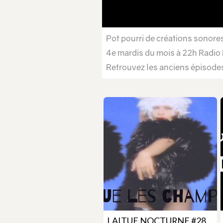
Pot pourri de créations sonores
4e mardis du mois à 22h Radio La
Retrouvez les anciens épisod
LAITUE NOCTURNE #28