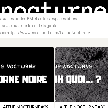
 sur les ondes FM et autres espaces libres.
rzac puis sur le cri de la girafe
es ici https://www.mixcloud.com/LaitueNocturne/
LAITUE NOCTURNE #29
LAITUE NOCTURNE #30