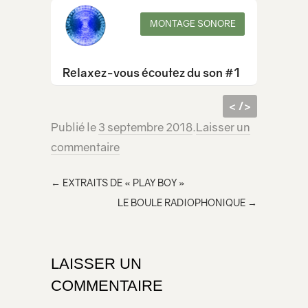
MONTAGE SONORE
Relaxez-vous écoutez du son #1
< />
Publié le
3 septembre 2018
.
Laisser un
code
<iframe src="https://lecridelagirafe.org/son/musique-concretement-collective/embed/" width="100%" height="300px" scrolling="no" >
commentaire
html à
</iframe>
inclur
←
EXTRAITS DE « PLAY BOY »
e
LE BOULE RADIOPHONIQUE
→
dans
votre
page
LAISSER UN
COMMENTAIRE