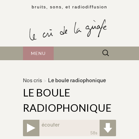
bruits, sons, et radiodiffusion
Rechercher :
MENU
Nos cris
>
Le boule radiophonique
LE BOULE
RADIOPHONIQUE
écouter
58s