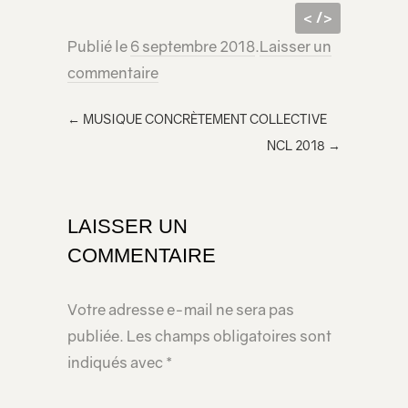
< />
Publié le
6 septembre 2018
.
Laisser un
code
<iframe src="https://lecridelagirafe.org/son/1-image-1-son-3/embed/" width="100%" height="300px" scrolling="no" ></iframe>
commentaire
html à
inclur
←
MUSIQUE CONCRÈTEMENT COLLECTIVE
e
NCL 2018
→
dans
votre
page
LAISSER UN
COMMENTAIRE
Votre adresse e-mail ne sera pas
publiée.
Les champs obligatoires sont
indiqués avec
*