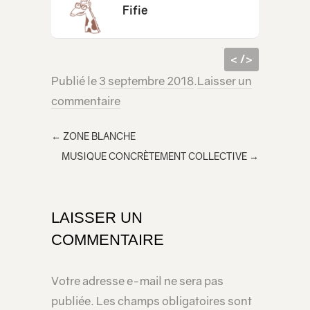
Fifie
< />
Publié le
3 septembre 2018
.
Laisser un
code
<iframe src="https://lecridelagirafe.org/son/extraits-de-play-boy/embed/" width="100%" height="300px" scrolling="no" ></iframe>
commentaire
html à
inclur
←
ZONE BLANCHE
e
MUSIQUE CONCRÈTEMENT COLLECTIVE
→
dans
votre
page
LAISSER UN
COMMENTAIRE
Votre adresse e-mail ne sera pas
publiée.
Les champs obligatoires sont