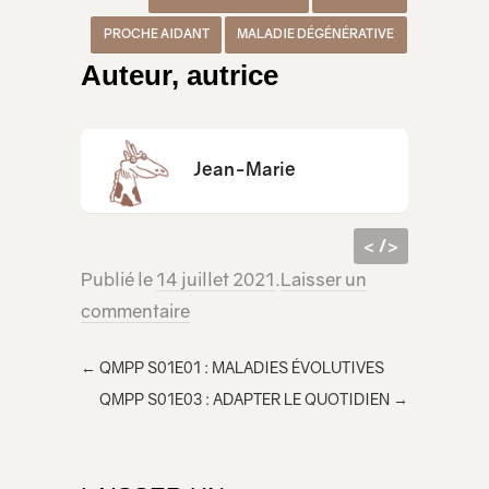
PROCHE AIDANT
MALADIE DÉGÉNÉRATIVE
Auteur, autrice
Jean-Marie
< />
Publié le
14 juillet 2021
.
Laisser un
code
<iframe src="https://lecridelagirafe.org/son/qmpp-s01e02-handicap-cognitif/embed/" width="100%" height="300px"
commentaire
html à
scrolling="no" ></iframe>
inclur
←
QMPP S01E01 : MALADIES ÉVOLUTIVES
e
QMPP S01E03 : ADAPTER LE QUOTIDIEN
→
dans
votre
page