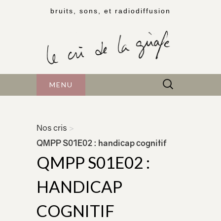
bruits, sons, et radiodiffusion
Rechercher :
MENU
Nos cris
>
QMPP S01E02 : handicap cognitif
QMPP S01E02 :
HANDICAP
COGNITIF