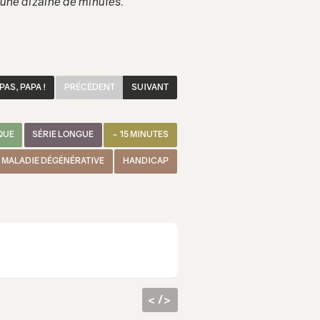
une dizaine de minutes.
AS, PAPA !
PRÉCÉDENT
SUIVANT
QUE
SÉRIE LONGUE
~ 15 MINUTES
MALADIE DÉGÉNÉRATIVE
HANDICAP
< />