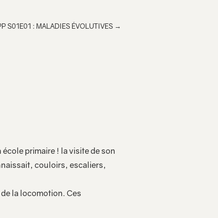
code
<iframe src="https://lecridelagirafe.org/son/qmpp-s01e00-introduction/embed/" width="100%" height="300px"
html à
scrolling="no" ></iframe>
P S01E01 : MALADIES ÉVOLUTIVES
→
inclur
e
dans
votre
page
cole primaire ! la visite de son
naissait, couloirs, escaliers,
e de la locomotion. Ces