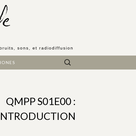
bruits, sons, et radiodiffusion
Rechercher :
HONES
QMPP S01E00 :
INTRODUCTION