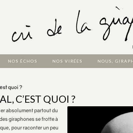
NOS ÉCHOS
NOS VIRÉES
NOUS, GIRAP
est quoi ?
L, C’EST QUOI ?
ler absolument partout du
des giraphones se frotte à
nique, pour raconter un peu