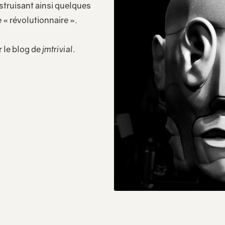
struisant ainsi quelques
 « révolutionnaire ».
r le blog de
jmtrivial
.