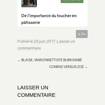
De l’importance du toucher en
pâtisserie
< />
Publié le
29 juin 2017
.
Laisser un
code
<iframe src="https://lecridelagirafe.org/son/serge-durin-facteur-dinstruments/embed/" width="100%" height="300px" scrolling="no" >
commentaire
html à
</iframe>
inclur
←
BLAISE, MARIONNETTISTE BURKINABÉ
e
CONRAD VERSUS ZOÉ
→
dans
votre
page
LAISSER UN
COMMENTAIRE