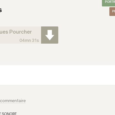
PORTR
s
P
ques Pourcher
04mn 31s
n commentaire
E SONORE