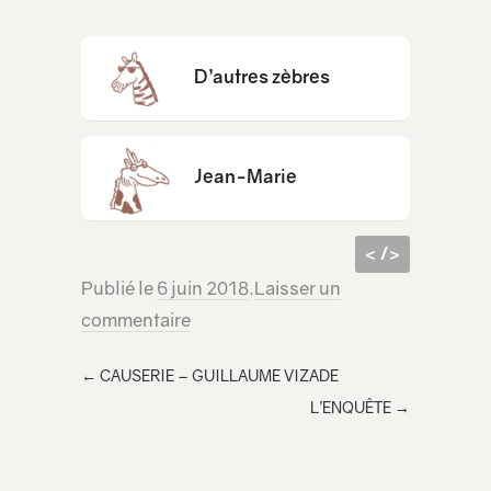
D’autres zèbres
Jean-Marie
< />
Publié le
6 juin 2018
.
Laisser un
code
<iframe src="https://lecridelagirafe.org/son/retour-datelier-chai-faire-chai-dire/embed/" width="100%" height="300px" scrolling="no" ></iframe>
commentaire
html à
inclur
←
CAUSERIE – GUILLAUME VIZADE
e
L’ENQUÊTE
→
dans
votre
page