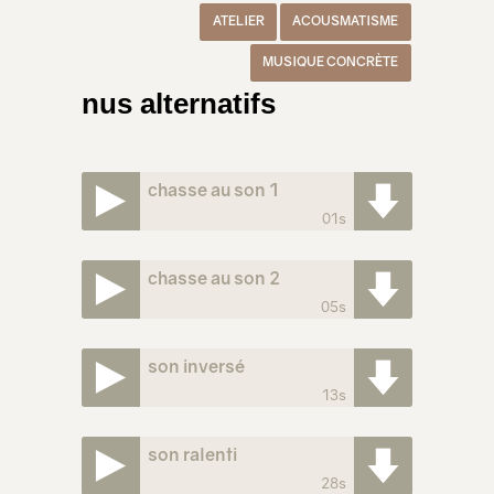
ATELIER
ACOUSMATISME
MUSIQUE CONCRÈTE
nus alternatifs
chasse au son 1
01s
chasse au son 2
05s
son inversé
13s
son ralenti
28s