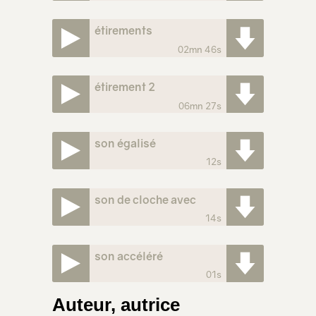
étirements
02mn 46s
étirement 2
06mn 27s
son égalisé
12s
son de cloche avec
14s
attaque fabriquée par
inversion
son accéléré
01s
Auteur, autrice