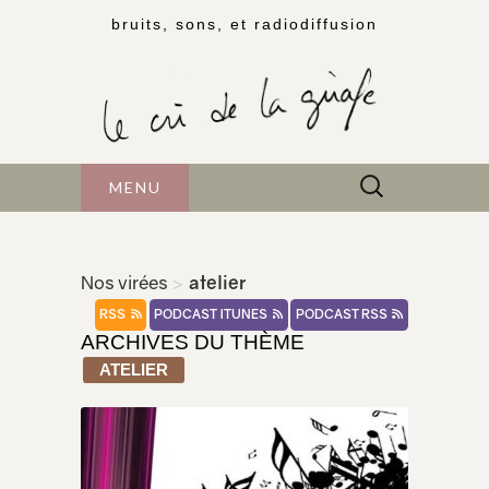
bruits, sons, et radiodiffusion
Rechercher :
MENU
Nos virées
>
atelier
RSS
PODCAST ITUNES
PODCAST RSS
ARCHIVES DU THÈME
ATELIER