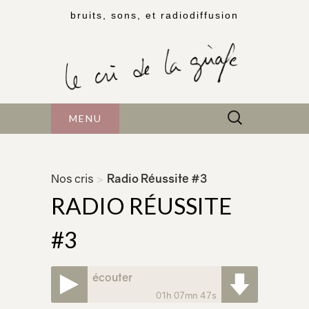
bruits, sons, et radiodiffusion
Rechercher :
MENU
Nos cris
>
Radio Réussite #3
RADIO RÉUSSITE
#3
écouter
01h 07mn 47s