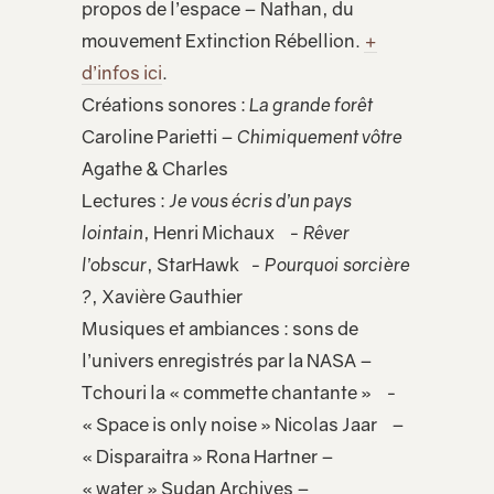
propos de l’espace – Nathan, du
mouvement Extinction Rébellion.
+
d’infos ici
.
Créations sonores :
La grande forêt
Caroline Parietti –
Chimiquement vôtre
Agathe & Charles
Lectures :
Je vous écris d’un pays
lointain
, Henri Michaux -
Rêver
l’obscur
, StarHawk -
Pourquoi sorcière
?
, Xavière Gauthier
Musiques et ambiances : sons de
l’univers enregistrés par la NASA –
Tchouri la « commette chantante » -
« Space is only noise » Nicolas Jaar –
« Disparaitra » Rona Hartner –
« water » Sudan Archives –