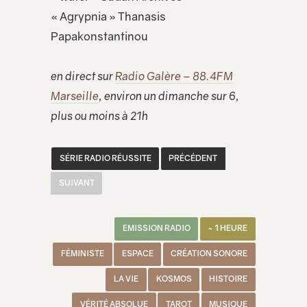
« Agrypnia » Thanasis
Papakonstantinou
en direct sur
Radio Galère – 88.4FM
Marseille
, environ un dimanche sur 6,
plus ou moins à 21h
SÉRIE RADIO RÉUSSITE
PRÉCÉDENT
SUIVANT
EMISSION RADIO
~ 1 HEURE
FÉMINISTE
ESPACE
CRÉATION SONORE
LA VIE
KOSMOS
HISTOIRE
VÉRITÉ ABSOLUE
TAROT
MUSIQUE