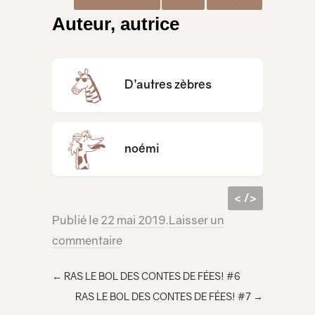
Auteur, autrice
D’autres zèbres
noémi
< />
Publié le
22 mai 2019
.
Laisser un
code
<iframe src="https://lecridelagirafe.org/son/radio-reussite-3/embed/" width="100%" height="300px" scrolling="no" ></iframe>
commentaire
html à
inclur
←
RAS LE BOL DES CONTES DE FÉES! #6
e
RAS LE BOL DES CONTES DE FÉES! #7
→
dans