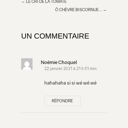
←
LE CRI DE LA TOMATE
e
Ô CHÈVRE BISCORNUE…
→
dans
votre
page
UN COMMENTAIRE
Noémie Choquel
22 janvier 2021 à 21 h 51 min
hahahaha si si wé wé wé
RÉPONDRE