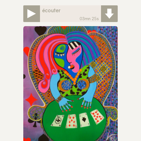
écouter
03mn 25s