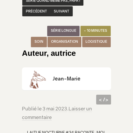
SÉRIE QUAND MÊME PAS, PAPA !
PRÉCÉDENT
SUIVANT
SÉRIE LONGUE
~ 10 MINUTES
SOIN
ORGANISATION
LOGISTIQUE
Auteur, autrice
Jean-Marie
< />
Publié le
3 mai 2023
.
Laisser un
code
<iframe src="https://lecridelagirafe.org/son/qmpp-s02e08-un-travail-dequipe/embed/" width="100%" height="300px"
commentaire
html à
scrolling="no" ></iframe>
inclur
←
LAITUE NOCTURNE #34 RACONTE-MOI