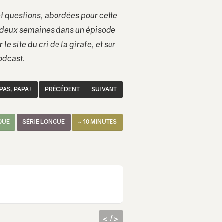
 questions, abordées pour cette
 deux semaines dans un épisode
le site du cri de la girafe, et sur
odcast.
AS, PAPA !
PRÉCÉDENT
SUIVANT
QUE
SÉRIE LONGUE
~ 10 MINUTES
< />