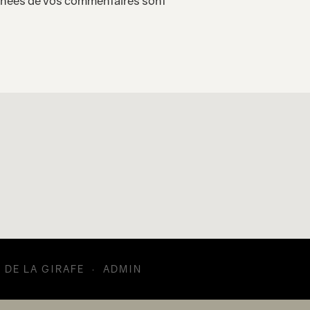
onnées de vos commentaires sont
I DE LA GIRAFE
·
ADMIN