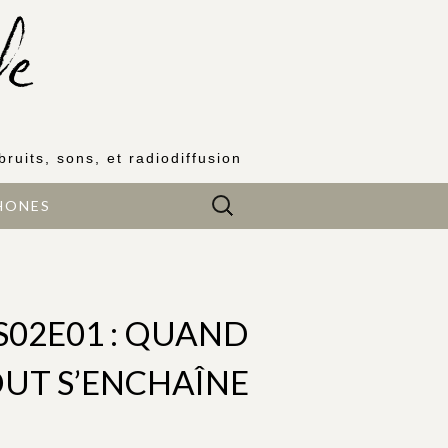
bruits, sons, et radiodiffusion
Rechercher :
HONES
S02E01 : QUAND
UT S’ENCHAÎNE