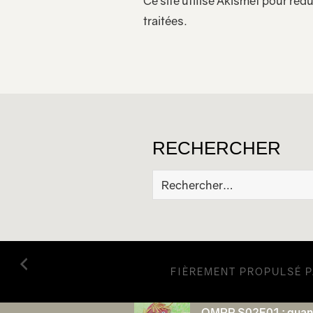
Ce site utilise Akismet pour rédu
traitées
.
RECHERCHER
Rechercher :
FIÈREMENT PROPULSÉ 
QMPP S02E01 : quand