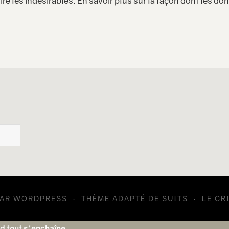
ire les indésirables.
En savoir plus sur la façon dont les d
PAR
WORDPRESS
·
THÈME ADAPTÉ DE
SUITS
·
LE CR
 tout s'enchaîne