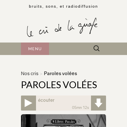
bruits, sons, et radiodiffusion
Rechercher :
MENU
Nos cris
>
Paroles volées
PAROLES VOLÉES
écouter
05mn 12s