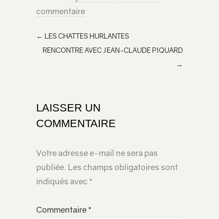
commentaire
html à
inclur
←
LES CHATTES HURLANTES
e
RENCONTRE AVEC JEAN-CLAUDE PIQUARD
dans
→
votre
page
LAISSER UN
COMMENTAIRE
Votre adresse e-mail ne sera pas
publiée.
Les champs obligatoires sont
indiqués avec
*
Commentaire
*