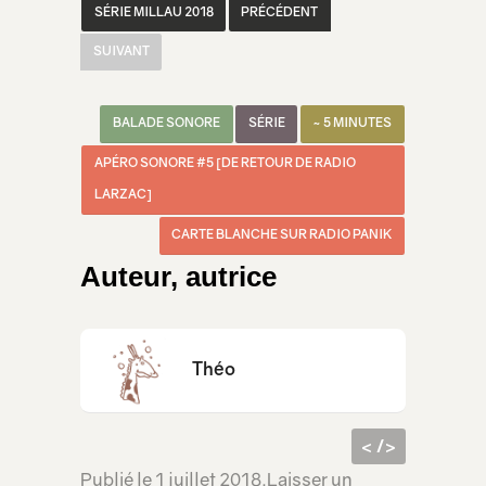
SÉRIE MILLAU 2018
PRÉCÉDENT
SUIVANT
BALADE SONORE
SÉRIE
~ 5 MINUTES
APÉRO SONORE #5 [DE RETOUR DE RADIO
LARZAC]
CARTE BLANCHE SUR RADIO PANIK
Auteur, autrice
Théo
< />
Publié le
1 juillet 2018
.
Laisser un
code
<iframe src="https://lecridelagirafe.org/son/paroles-volees/embed/" width="100%" height="300px" scrolling="no" ></iframe>