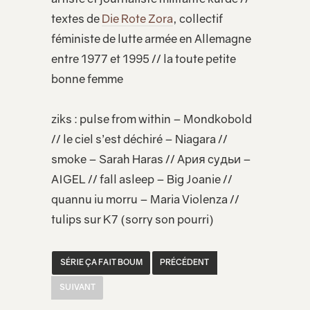
textes de
Die Rote Zora
, collectif
féministe de lutte armée en Allemagne
entre 1977 et 1995 // la toute petite
bonne femme
ziks : pulse from within – Mondkobold
// le ciel s’est déchiré – Niagara //
smoke – Sarah Haras // Ария судьи –
AIGEL // fall asleep – Big Joanie //
quannu iu morru – Maria Violenza //
tulips sur K7 (sorry son pourri)
SÉRIE ÇA FAIT BOUM
PRÉCÉDENT
SUIVANT