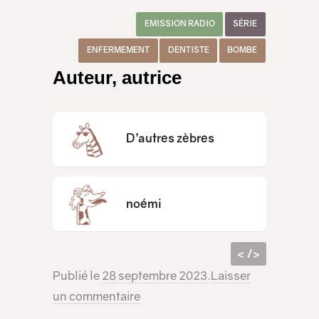
EMISSION RADIO
SÉRIE
ENFERMEMENT
DENTISTE
BOMBE
Auteur, autrice
D’autres zèbres
noémi
< />
Publié le
28 septembre 2023
.
Laisser
code
<iframe src="https://lecridelagirafe.org/son/ca-fait-boum9/embed/" width="100%" height="300px" scrolling="no" ></iframe>
un commentaire
html à
inclur