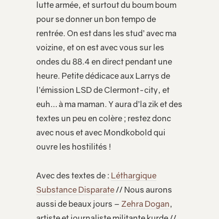
lutte armée, et surtout du boum boum
pour se donner un bon tempo de
rentrée. On est dans les stud’ avec ma
voizine, et on est avec vous sur les
ondes du 88.4 en direct pendant une
heure. Petite dédicace aux Larrys de
l’émission LSD de Clermont-city, et
euh… à ma maman. Y aura d’la zik et des
textes un peu en colère ; restez donc
avec nous et avec Mondkobold qui
ouvre les hostilités !
Avec des textes de :
Léthargique
Substance Disparate
// Nous aurons
aussi de beaux jours –
Zehra Dogan
,
artiste et journaliste militante kurde //