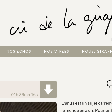
NOS ÉCHOS
NOS VIRÉES
NOUS, GIRAP
Ç
01h 39mn 16s
L’anus est un sujet carré
le monde en a un. Pourtant,