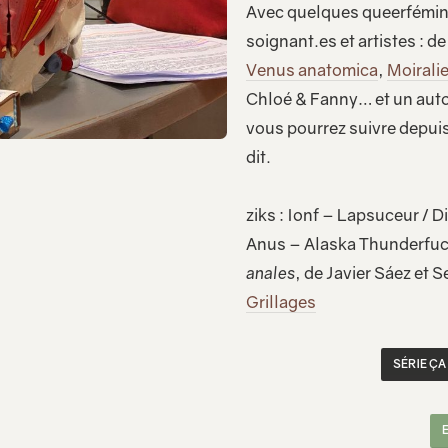
Avec quelques queerfémin
soignant.es et artistes : d
Venus anatomica
,
Moirali
Chloé & Fanny… et un auto
vous pourrez suivre depuis
dit.
ziks : Ionf – Lapsuceur / 
Anus – Alaska Thunderfuck 
anales
, de Javier Sáez et 
Grillages
SÉRIE ÇA