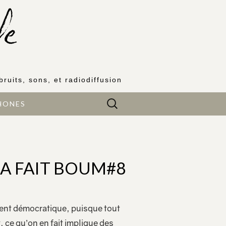
bruits, sons, et radiodiffusion
Rechercher :
HONES
A FAIT BOUM#8
ment démocratique, puisque tout
 ce qu’on en fait implique des