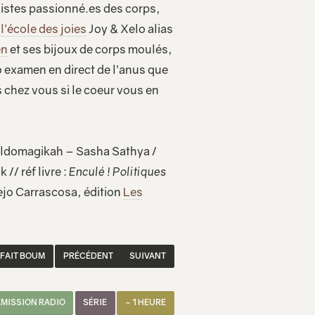
istes passionné.es des corps,
e
l’école des joies
Joy & Xelo alias
en
et ses bijoux de corps moulés,
 examen en direct de l’anus que
 chez vous si le coeur vous en
Dildomagikah – Sasha Sathya /
// réf livre :
Enculé ! Politiques
Sejo Carrascosa, édition
Les
 FAIT BOUM
PRÉCÉDENT
SUIVANT
EMISSION RADIO
SÉRIE
~ 1 HEURE