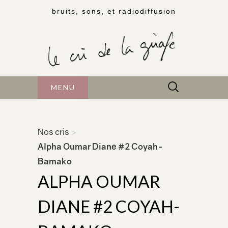
bruits, sons, et radiodiffusion
Rechercher :
MENU
Nos cris
>
Alpha Oumar Diane #2 Coyah-
Bamako
ALPHA OUMAR
DIANE #2 COYAH-