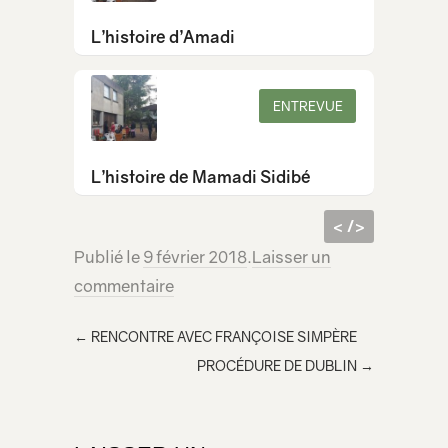
L’histoire d’Amadi
ENTREVUE
L’histoire de Mamadi Sidibé
< />
Publié le
9 février 2018
.
Laisser un
code
<iframe src="https://lecridelagirafe.org/son/alpha-omar-diane-2-coyah-bamako/embed/" width="100%" height="300px"
commentaire
html à
scrolling="no" ></iframe>
inclur
←
RENCONTRE AVEC FRANÇOISE SIMPÈRE
e
PROCÉDURE DE DUBLIN
→
dans
votre
page