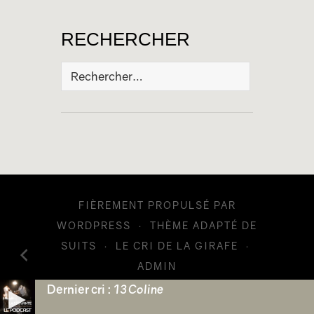
RECHERCHER
Rechercher :
FIÈREMENT PROPULSÉ PAR
WORDPRESS
·
THÈME ADAPTÉ DE
SUITS
·
LE CRI DE LA GIRAFE
·
ADMIN
Dernier cri :
13 Coline