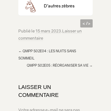
D’autres zèbres
< />
Publié le
15 mars 2023
.
Laisser un
code
<iframe src="https://lecridelagirafe.org/son/a-la-source-5/embed/" width="100%" height="300px" scrolling="no" ></iframe>
commentaire
html à
inclur
←
QMPP S02E04 : LES NUITS SANS
e
SOMMEIL
dans
QMPP S02E05 : RÉORGANISER SA VIE
→
votre
page
LAISSER UN
COMMENTAIRE
Votre adresse e-mail ne sera pas