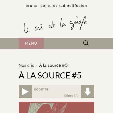
bruits, sons, et radiodiffusion
Rechercher :
MENU
Nos cris
>
À la source #5
À LA SOURCE #5
écouter
06mn 31s