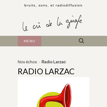
bruits, sons, et radiodiffusion
Rechercher :
MENU
Nos échos
>
Radio Larzac
RADIO LARZAC