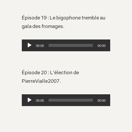
Épisode 19 : Le bigophone tremble au
gala des fromages.
Lecteur
00:00
00:00
audio
Épisode 20 : L’élection de
PierreVialle2007.
Lecteur
00:00
00:00
audio