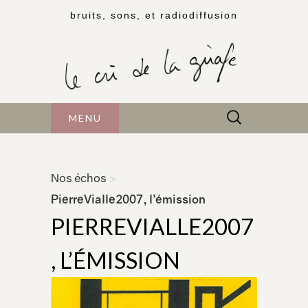
bruits, sons, et radiodiffusion
Rechercher :
MENU
Nos échos
>
PierreVialle2007, l’émission
PIERREVIALLE2007
, L’ÉMISSION