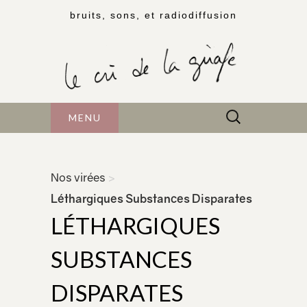
bruits, sons, et radiodiffusion
Rechercher :
MENU
Nos virées
>
Léthargiques Substances Disparates
LÉTHARGIQUES
SUBSTANCES
DISPARATES