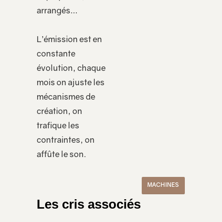
arrangés…
L’émission est en
constante
évolution, chaque
mois on ajuste les
mécanismes de
création, on
trafique les
contraintes, on
affûte le son.
MACHINES
Les cris associés