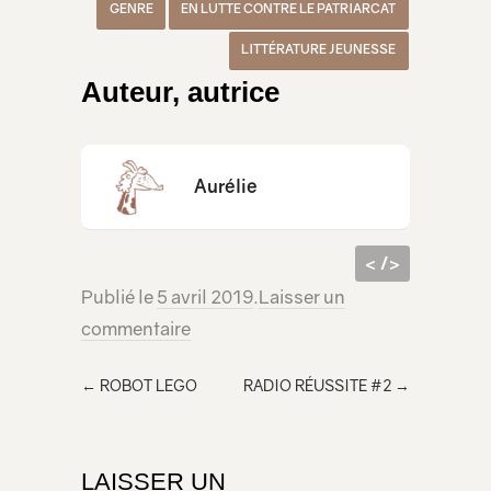
GENRE
EN LUTTE CONTRE LE PATRIARCAT
LITTÉRATURE JEUNESSE
Auteur, autrice
Aurélie
< />
Publié le
5 avril 2019
.
Laisser un
code
<iframe src="https://lecridelagirafe.org/son/ras-le-bol-des-contes-de-fees-5/embed/" width="100%" height="300px" scrolling="no" ></iframe>
commentaire
html à
inclur
←
ROBOT LEGO
RADIO RÉUSSITE #2
→
e
dans
votre
LAISSER UN
page