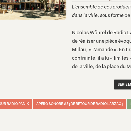
L’ensemble de ces producti
dans la ville, sous forme d
Nicolas Wöhrel de Radio La
de réaliser une pièce évoqu
Millau, « l’amande ». En tir
contrainte, il a lu « limite
de la ville, de la place d
SÉRIE M
SUR RADIO PANIK
APÉRO SONORE #5 [DE RETOUR DE RADIO LARZAC]