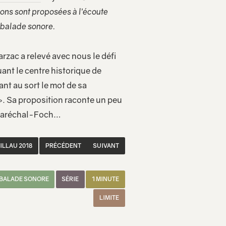
ons sont proposées à l’écoute
e balade sonore.
rzac a relevé avec nous le défi
ant le centre historique de
ant au sort le mot de sa
s ». Sa proposition raconte un peu
u Maréchal-Foch…
ILLAU 2018
PRÉCÉDENT
SUIVANT
BALADE SONORE
SÉRIE
1 MINUTE
LIMITE