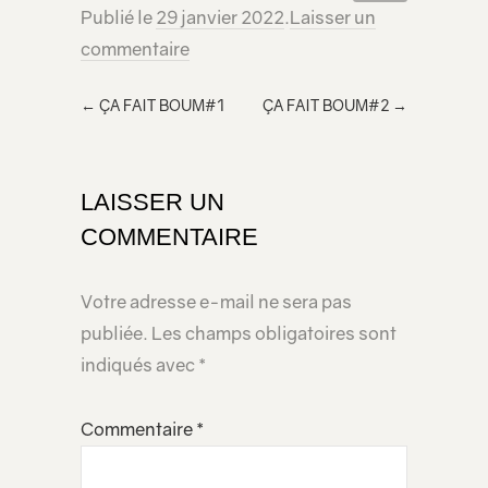
Publié le
29 janvier 2022
.
Laisser un
code
<iframe src="https://lecridelagirafe.org/son/la-theorie-du-chat/embed/" width="100%" height="300px" scrolling="no" ></iframe>
commentaire
html à
inclur
←
ÇA FAIT BOUM#1
ÇA FAIT BOUM#2
→
e
dans
votre
LAISSER UN
page
COMMENTAIRE
Votre adresse e-mail ne sera pas
publiée.
Les champs obligatoires sont
indiqués avec
*
Commentaire
*