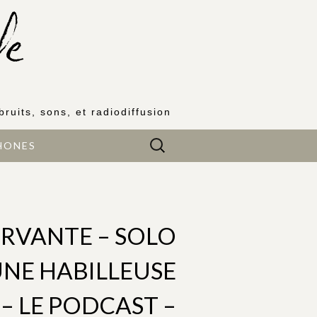
bruits, sons, et radiodiffusion
Rechercher :
HONES
ERVANTE – SOLO
NE HABILLEUSE
– LE PODCAST –