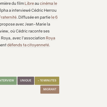
emière du film
Libre
au
cinéma le
pha a interviewé Cédric Herrou
Fraternité
. Diffusée en partie
le 6
 propose avec Jean-Marie la
rview, où Cédric raconte ses
a Roya, avec l’association
Roya
ment
défends ta citoyenneté
.
INTERVIEW
UNIQUE
~ 10 MINUTES
MIGRANT