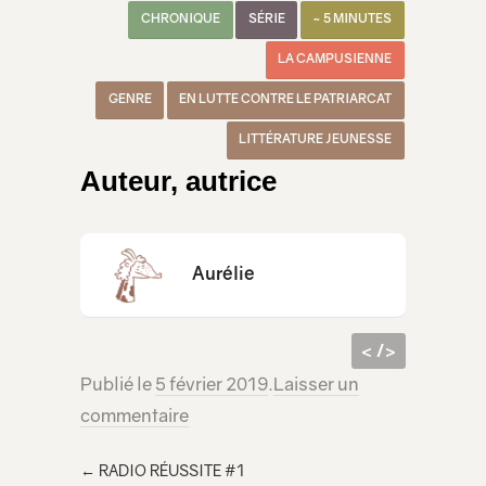
CHRONIQUE
SÉRIE
~ 5 MINUTES
LA CAMPUSIENNE
GENRE
EN LUTTE CONTRE LE PATRIARCAT
LITTÉRATURE JEUNESSE
Auteur, autrice
Aurélie
< />
Publié le
5 février 2019
.
Laisser un
code
<iframe src="https://lecridelagirafe.org/son/1362/embed/" width="100%" height="300px" scrolling="no" ></iframe>
commentaire
html à
inclur
←
RADIO RÉUSSITE #1
e