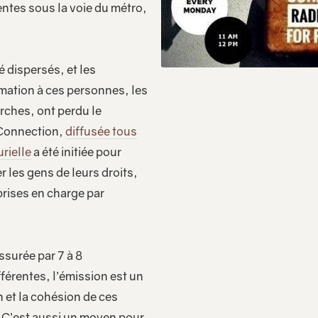
ntes sous la voie du métro,
é dispersés, et les
rmation à ces personnes, les
ches, ont perdu le
 Connection,
diffusée tous
rielle
a été initiée pour
r les gens de leurs droits,
prises en charge par
ssurée par 7 à 8
fférentes, l’émission est un
n et la cohésion de ces
e. C’est aussi un moyen pour