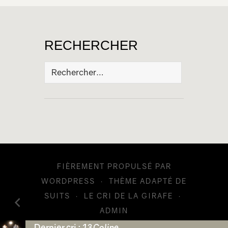
RECHERCHER
Rechercher :
FIÈREMENT PROPULSÉ PAR
WORDPRESS
·
THÈME ADAPTÉ DE
SUITS
·
LE CRI DE LA GIRAFE
·
ADMIN
Dernier cri :
13 Coline