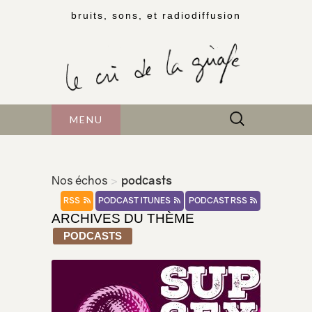
bruits, sons, et radiodiffusion
Rechercher :
MENU
Nos échos
>
podcasts
RSS
PODCAST ITUNES
PODCAST RSS
ARCHIVES DU THÈME
PODCASTS