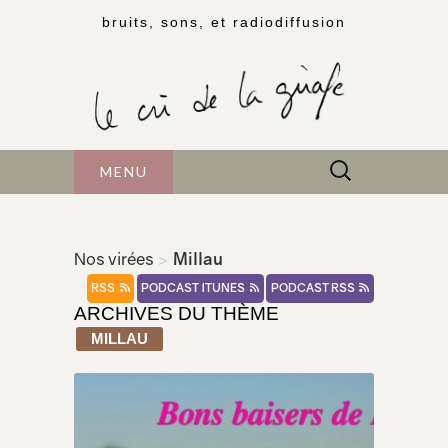
bruits, sons, et radiodiffusion
Rechercher :
MENU
Nos virées
>
Millau
RSS
PODCAST ITUNES
PODCAST RSS
ARCHIVES DU THÈME
MILLAU