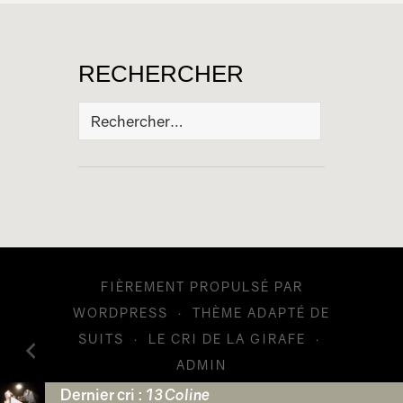
RECHERCHER
Rechercher :
FIÈREMENT PROPULSÉ PAR
WORDPRESS
·
THÈME ADAPTÉ DE
SUITS
·
LE CRI DE LA GIRAFE
·
ADMIN
Dernier cri :
13 Coline