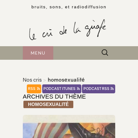
bruits, sons, et radiodiffusion
Rechercher :
MENU
Nos cris
>
homosexualité
RSS
PODCAST ITUNES
PODCAST RSS
ARCHIVES DU THÈME
HOMOSEXUALITÉ