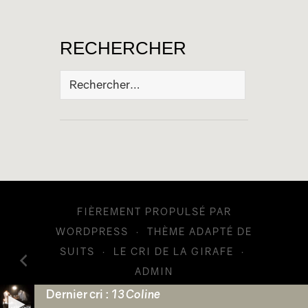
RECHERCHER
Rechercher :
FIÈREMENT PROPULSÉ PAR
WORDPRESS
·
THÈME ADAPTÉ DE
SUITS
·
LE CRI DE LA GIRAFE
·
ADMIN
Dernier cri :
13 Coline