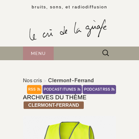
bruits, sons, et radiodiffusion
Rechercher :
MENU
Nos cris
>
Clermont-Ferrand
RSS
PODCAST ITUNES
PODCAST RSS
ARCHIVES DU THÈME
CLERMONT-FERRAND