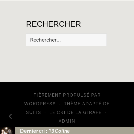
RECHERCHER
Rechercher :
FIÈREMENT PROPULSÉ PAR
WORDPRESS
·
THÈME ADAPTÉ DE
SUITS
·
LE CRI DE LA GIRAFE
·
ADMIN
Dernier cri :
13 Coline